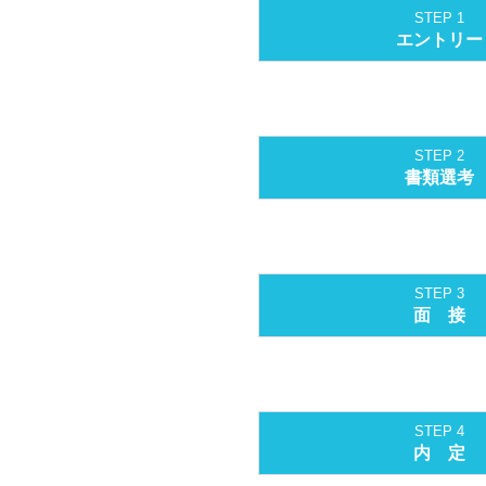
STEP 1
エントリー
STEP 2
書類選考
STEP 3
面 接
STEP 4
内 定